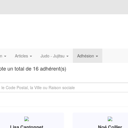
on
Articles
Judo - Jujitsu
Adhésion
te un total de 16 adhérent(s)
Lisa Cantonnet
Noé Collier